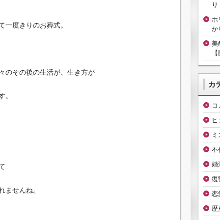
り
ホ
て一度きりのお葬式。
か
美
【
々のその後の生活が、生き方が
カ
す。
コ
ヒ
ミ
不
婚
て
復
れませんね。
恋
歴