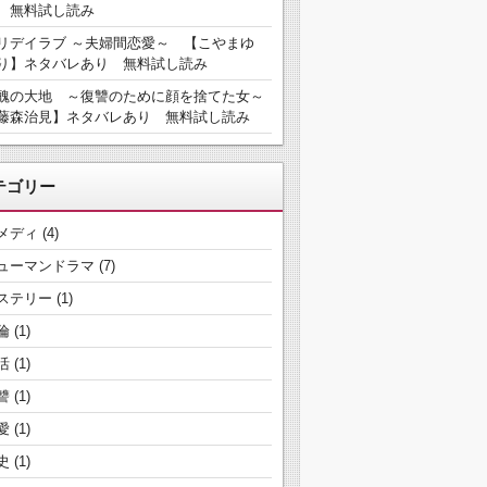
 無料試し読み
リデイラブ ～夫婦間恋愛～ 【こやまゆ
り】ネタバレあり 無料試し読み
醜の大地 ～復讐のために顔を捨てた女～
藤森治見】ネタバレあり 無料試し読み
テゴリー
メディ
(4)
ューマンドラマ
(7)
ステリー
(1)
倫
(1)
活
(1)
讐
(1)
愛
(1)
史
(1)