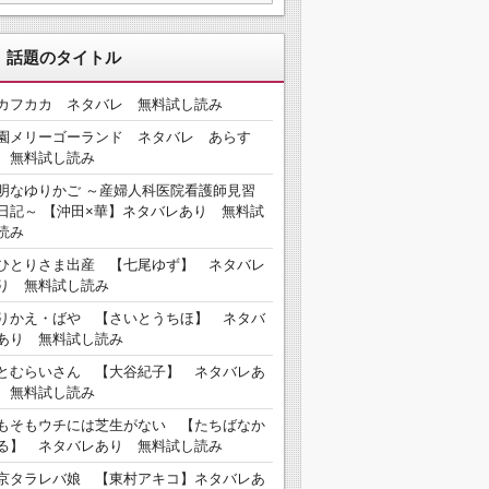
、話題のタイトル
カフカカ ネタバレ 無料試し読み
園メリーゴーランド ネタバレ あらす
 無料試し読み
明なゆりかご ～産婦人科医院看護師見習
日記～ 【沖田×華】ネタバレあり 無料試
読み
ひとりさま出産 【七尾ゆず】 ネタバレ
り 無料試し読み
りかえ・ばや 【さいとうちほ】 ネタバ
あり 無料試し読み
とむらいさん 【大谷紀子】 ネタバレあ
 無料試し読み
もそもウチには芝生がない 【たちばなか
る】 ネタバレあり 無料試し読み
京タラレバ娘 【東村アキコ】ネタバレあ