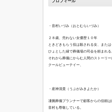
プロフィール
・音村いづみ（おとむらいづみ）
２８歳、売れない女優歴１０年
ときどきもらう役は殺される女、または
ひょとした縁で葬儀場の司会を頼まれる
それから葬儀にからむ人間のストーリー
クールビューテイー、
・産神清貴（うぶがみきよたか）
凄腕葬儀プランナーで顧客からの信頼は
音村も尊敬している。