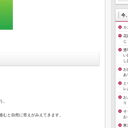
今
カ
花
じ
透
い
し
お
あ
と
レ
お
う。
り
そ
進むと自然に答えがみえてきます。
お
東