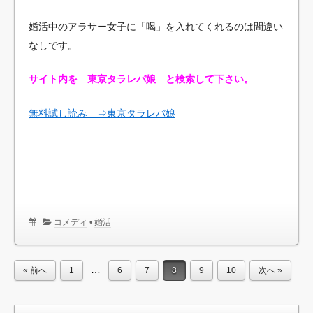
婚活中のアラサー女子に「喝」を入れてくれるのは間違い
なしです。
サイト内を 東京タラレバ娘 と検索して下さい。
無料試し読み ⇒東京タラレバ娘
コメディ
•
婚活
…
« 前へ
1
6
7
8
9
10
次へ »