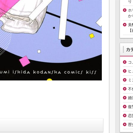
り
ホ
か
美
【
カ
コ
ヒ
ミ
不
婚
復
恋
歴