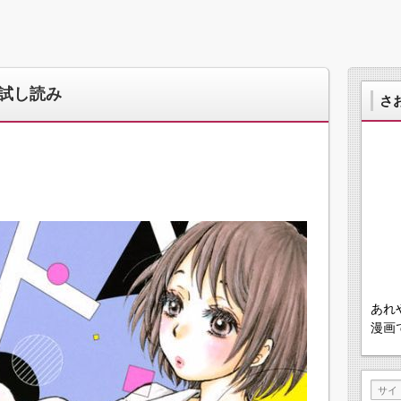
試し読み
さ
あれ
漫画