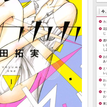
今
カ
花
じ
透
い
し
お
あ
と
レ
お
り
そ
お
東