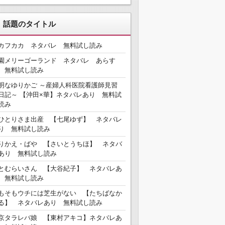
、話題のタイトル
カフカカ ネタバレ 無料試し読み
園メリーゴーランド ネタバレ あらす
 無料試し読み
明なゆりかご ～産婦人科医院看護師見習
日記～ 【沖田×華】ネタバレあり 無料試
読み
ひとりさま出産 【七尾ゆず】 ネタバレ
り 無料試し読み
りかえ・ばや 【さいとうちほ】 ネタバ
あり 無料試し読み
とむらいさん 【大谷紀子】 ネタバレあ
 無料試し読み
もそもウチには芝生がない 【たちばなか
る】 ネタバレあり 無料試し読み
京タラレバ娘 【東村アキコ】ネタバレあ