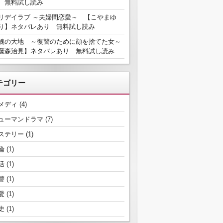
 無料試し読み
リデイラブ ～夫婦間恋愛～ 【こやまゆ
り】ネタバレあり 無料試し読み
醜の大地 ～復讐のために顔を捨てた女～
藤森治見】ネタバレあり 無料試し読み
テゴリー
メディ
(4)
ューマンドラマ
(7)
ステリー
(1)
倫
(1)
活
(1)
讐
(1)
愛
(1)
史
(1)